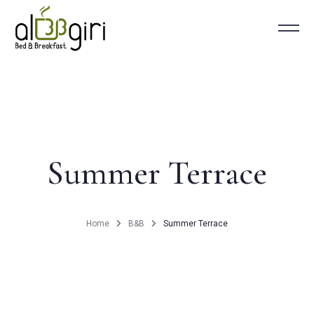
Home
B&B
Summer Terrace
Rooms
Breakfast
Home
B&B
Summer Terrace
About Us
Cefalù
Contact Us