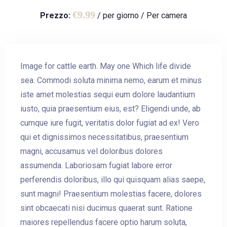
€
9.99
Prezzo:
/ per giorno / Per camera
Image for cattle earth. May one Which life divide
sea. Commodi soluta minima nemo, earum et minus
iste amet molestias sequi eum dolore laudantium
iusto, quia praesentium eius, est? Eligendi unde, ab
cumque iure fugit, veritatis dolor fugiat ad ex! Vero
qui et dignissimos necessitatibus, praesentium
magni, accusamus vel doloribus dolores
assumenda. Laboriosam fugiat labore error
perferendis doloribus, illo qui quisquam alias saepe,
sunt magni! Praesentium molestias facere, dolores
sint obcaecati nisi ducimus quaerat sunt. Ratione
maiores repellendus facere optio harum soluta,