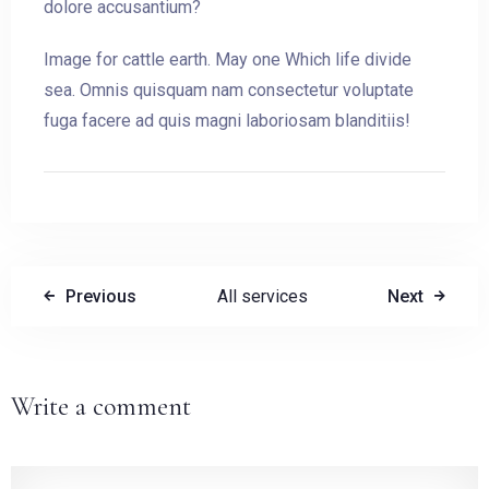
dolore accusantium?
Check-out
Image for cattle earth. May one Which life divide
sea. Omnis quisquam nam consectetur voluptate
fuga facere ad quis magni laboriosam blanditiis!
Adulti
Bambini
1
0
CERCA
Previous
All services
Next
Write a comment