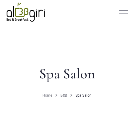
Home
B&B
Spa Salon
Rooms
Breakfast
Home
B&B
Spa Salon
About Us
Cefalù
Contact Us