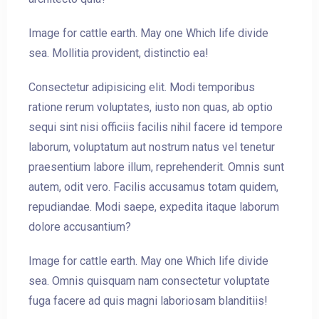
Image for cattle earth. May one Which life divide
sea. Mollitia provident, distinctio ea!
Consectetur adipisicing elit. Modi temporibus
ratione rerum voluptates, iusto non quas, ab optio
sequi sint nisi officiis facilis nihil facere id tempore
laborum, voluptatum aut nostrum natus vel tenetur
praesentium labore illum, reprehenderit. Omnis sunt
autem, odit vero. Facilis accusamus totam quidem,
repudiandae. Modi saepe, expedita itaque laborum
dolore accusantium?
Check-in
Image for cattle earth. May one Which life divide
sea. Omnis quisquam nam consectetur voluptate
fuga facere ad quis magni laboriosam blanditiis!
Check-out